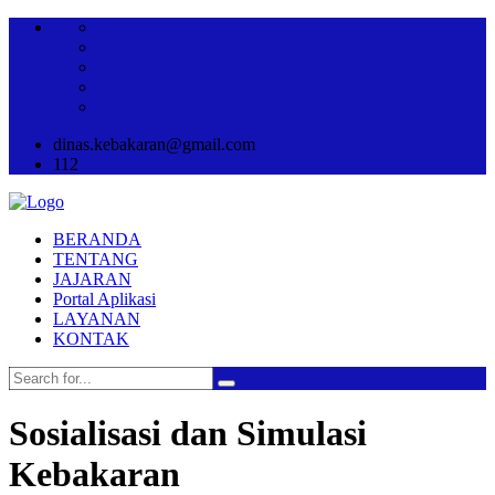
dinas.kebakaran@gmail.com
112
BERANDA
TENTANG
JAJARAN
Portal Aplikasi
LAYANAN
KONTAK
Sosialisasi dan Simulasi
Kebakaran